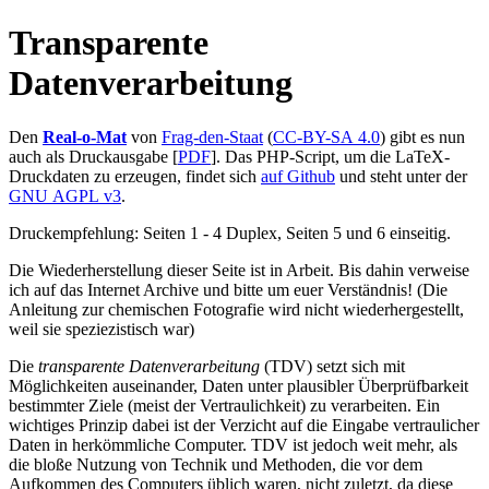
Transparente
Datenverarbeitung
Den
Real-o-Mat
von
Frag-den-Staat
(
CC-BY-SA 4.0
) gibt es nun
auch als Druckausgabe [
PDF
]. Das PHP-Script, um die LaTeX-
Druckdaten zu erzeugen, findet sich
auf Github
und steht unter der
GNU AGPL v3
.
Druckempfehlung: Seiten 1 - 4 Duplex, Seiten 5 und 6 einseitig.
Die Wiederherstellung dieser Seite ist in Arbeit. Bis dahin verweise
ich auf das Internet Archive und bitte um euer Verständnis! (Die
Anleitung zur chemischen Fotografie wird nicht wiederhergestellt,
weil sie speziezistisch war)
Die
transparente Datenverarbeitung
(TDV) setzt sich mit
Möglichkeiten auseinander, Daten unter plausibler Überprüfbarkeit
bestimmter Ziele (meist der Vertraulichkeit) zu verarbeiten. Ein
wichtiges Prinzip dabei ist der Verzicht auf die Eingabe vertraulicher
Daten in herkömmliche Computer. TDV ist jedoch weit mehr, als
die bloße Nutzung von Technik und Methoden, die vor dem
Aufkommen des Computers üblich waren, nicht zuletzt, da diese